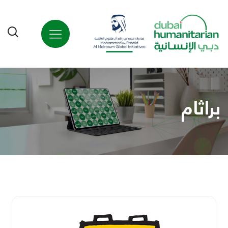
براثام