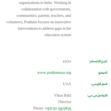
organizations in India. Working in
collaboration with governments,
communities, parents, teachers, and
volunteers, Pratham focuses on innovative
interventions to address gaps in the
education system.
تاريخ الانضمام:
2022
الموقع:
www.prathamusa.org
المقر الرئيسي:
USA
للتواصل في دبي:
Vikas Bahl
Director
Phone:
+971 50 3977635