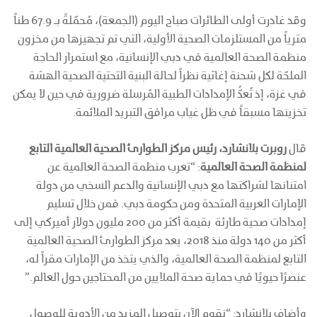
وقد غادرت أولى الطائرات صباح اليوم (الجمعة)، مُحمّلةً بـ 67.9 طناً
مترياً من المستلزمات الصحية الأولية، التي تم تجهيزها من مخزون
منظمة الصحة العالمية في دبي الإنسانية، مع استمرار الحاجة
الملحّة لكل شحنة إغاثية نظراً لحالة البنية التحتية الصحية الهشة
في غزة، إذ تُعدُّ الإمدادات الطبية المُرسلة ضرورية في حين لا يمكن
تخزينها مسبقاً في ظل غياب مرافق التبريد الملائمة.
قال
روبرت بلانشارد، رئيس مركز الطوارئ الصحية العالمية التابع
لمنظمة الصحة العالمية
: “تعرب منظمة الصحة العالمية عن
امتنانها لشراكتها مع دبي الإنسانية والدعم السخي من دولة
الإمارات العربية المتحدة ومن حكومة دبي. فمن خلال تسليم
إمدادات صحية طارئة بقيمة أكثر من 200 مليون دولار أميركي إلى
أكثر من 140 دولة منذ 2018، يعد مركز الطوارئ الصحية العالمية
التابع لمنظمة الصحة العالمية، والذي يتخذ من الإمارات مقراً له،
عنصرًا حيويًا في حماية صحة الملايين من المحتاجين حول العالم.”
وأضاف بلانشارد: “نقوم الآن بتوصيل المزيد من الأدوية للوصول