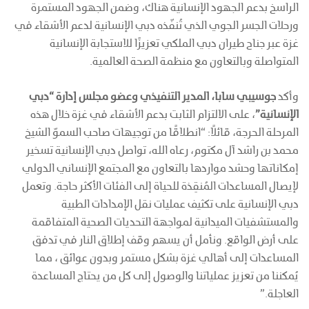
الراسخ بدعم الجهود الإنسانية هناك، وضمن الجهود المستمرة
ورحلات الجسر الجوي الذي تُنفّذه دبي الإنسانية لدعم الأشقاء في
غزة عبر جناح طيران دبي الملكي تعزيزًا للاستجابة الإنسانية
المتواصلة وبالتعاون مع منظمة الصحة العالمية.
وأكد
جوسيبي سابا، المدير التنفيذي وعضو مجلس إدارة “دبي
الإنسانية”
، على الالتزام الثابت بدعم الأشقاء في غزة خلال هذه
المرحلة الحرجة، قائلاً: “انطلاقًا من توجيهات صاحب السموّ الشيخ
محمد بن راشد آل مكتوم، رعاه الله، تواصل دبي الإنسانية تسخير
إمكاناتها وحشد مواردها بالتعاون مع المجتمع الإنساني الدولي
لإيصال المساعدات المُنقِذة للحياة إلى الفئات الأكثر حاجة. وتعمل
دبي الإنسانية على تكثيف عمليات نقل الإمدادات الطبية
والمستشفيات الميدانية لمواجهة التحديات الصحية المتفاقمة
على أرض الواقع. ونأمل أن يسهم وقف إطلاق النار في تدفق
المساعدات إلى أهالي غزة بشكل مستمر وبدون عوائق ، مما
يُمكننا من تعزيز عملياتنا والوصول إلى كل من يحتاج المساعدة
العاجلة.”