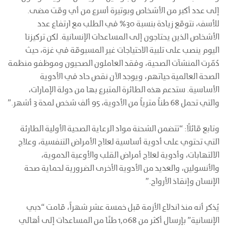
إلى عدد أكبر من الأشخاص وبوتيرة أسرع من أي وقت مضى.
للأسف، نتوقع زيادة بنسبة 30% في الطلب مع ارتفاع عدد
الأشخاص الذين يحتاجون إلى المساعدات الإنسانية. لكن تركيزنا
اليوم ينصب على تلبية الاحتياجات غير المسبوقة في غزة، حيث
دُمّرت المنشآت الصحية، وفقد العاملون الصحيون وموظفو منظمة
الصحة العالمية حياتهم، ويوجد الآن نقص حاد في الأدوية
الأساسية. ستدعم هذه الطائرة المتبرع بها من دولة الإمارات،
والتي تحمل 68 طناً مترياً من الأدوية، 95 ألف شخص لمدة 3 أشهر.”
وتابع قائلاً: “تتضمن الشحنة مواد الرعاية الصحية الأولية الطارئة
التي تحتوي على أدوية أساسية لعلاج الأمراض التنفسية، وعلاج
الالتهابات، وأدوية لعلاج أمراض القلب والأوعية الدموية،
والأنسولين، والعديد من الأدوية الأخرى الضرورية لحماية صحة
الإنسان وإنقاذ الأرواح.”
يُذكر أنه منذ اندلاع الأزمة قبل خمسة عشر شهراً، قامت “دبي
الإنسانية” بإرسال أكثر من 1,068 طنًا من المساعدات إلى أهالي