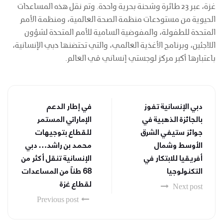
غزة، عبر 23 طائرة وشحنة بحرية واحدة. وتم نقل هذه المساعدات
الحيوية من مستودعات منظمة الصحة العالمية، ومنظمة الأمم
المتحدة للطفولة، والمفوضية السامية للأمم المتحدة لشؤون
اللاجئين، وبرنامج الأغذية العالمي، والتي تحتضنها دبي الإنسانية،
باعتبارها أكبر مركز لوجستي إنساني في العالم.
دبي الإنسانية تفوز
في إطار الدعم
بالجائزة الذهبية في
الإماراتي المستمر
جوائز ستيفي الشرق
للقطاع بتوجيهات
الأوسط وشمال
محمد بن راشد… دبي
أفريقيا للابتكار في
الإنسانية تنقل أكثر من
التكنولوجيا
68 طناً من المساعدات
لقطاع غزة
Next post
Previous post