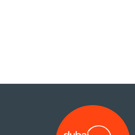
الوصول للمكاتب مع أمن وحراسة على مداد 24ساعة
بطاقة الدخول الخاصة
الحد الأدﻧﻰ لاستخدام مركز الأعمال – 10 ساعات ﻓﻲ الأسبوع
تتضمن هذه الحزمة: مكتب مخصص، ورسوم التسجيل والترخيص،
والصيانة، والخدمات العامة، والمرافق.
لأية أسئلة أخرى، يرجى مراجعة
صفحة الأسئلة الشائعة