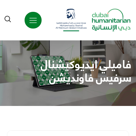
فاميلي ايديوكيشنال
سرفيس فاونديشن